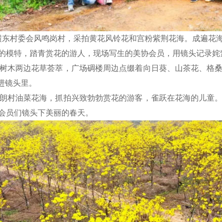
东村委会风鸣岗村，采拍黄花风铃花和宫粉紫荆花海。成遍花
的模特，踏青赏花的游人，现场写生的美协会员，用镜头记录姹
树木两边花草荟萃，广场碉楼周边点缀着向日葵、山茶花、格桑
留进镜头里。
朗村油菜花海，抓拍兴致勃勃赏花的游客，雀跃在花海的儿童。
会员们镜头下美丽的春天。