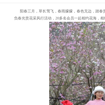
阳春三月，草长莺飞，春雨朦朦，春色无边，踏春赏花好
负春光赏花采风行活动，20多名会员一起相约花海，相