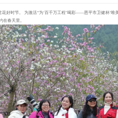
时节。 为激活“为‘百千万工程’喝彩——恩平市卫健杯‘唯美
约在春天里。