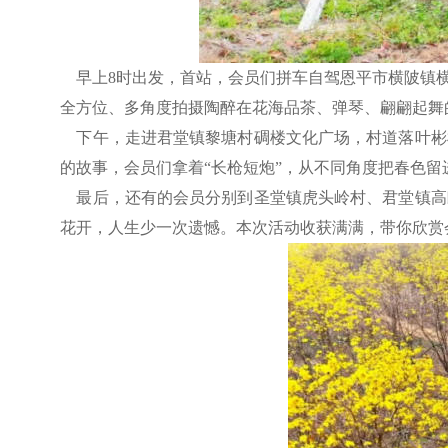
早上8时出发，首站，会员们拼车自驾恩平市横陂镇横
全方位、多角度拍摄陶醉在花海品茶、弹琴、翩翩起舞
下午，走进君堂镇黎塘村碉楼文化广场，村道落叶彬
的故事，会员们拿着“长枪短炮”，从不同角度把春色
最后，还有的会员分别到圣堂镇虎头岭村、君堂镇高
花开，人生少一次遗憾。本次活动收获满满，带你欣赏